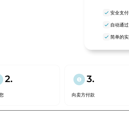
check
安全支付
check
自动通过
check
简单的实
2.
3.
paid
您
向卖方付款