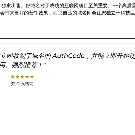
INS 独家出售。好域名对于成功的互联网项目至关重要。一个高质
会带来更好的营销效果，而您自己的域名则会让您独立于科技巨
即收到了域名的 AuthCode，并能立即开始
用。强烈推荐！"
star
star
star
star
star
乔治-瓦格纳